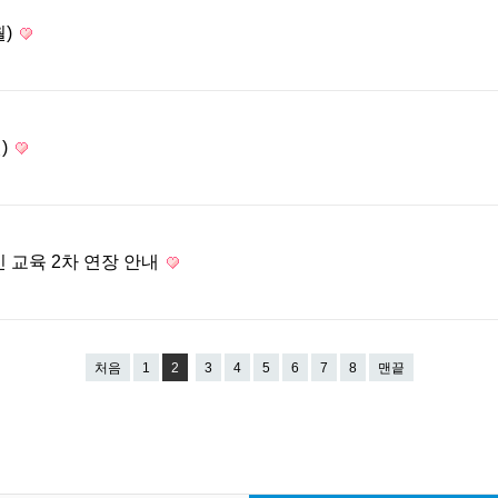
월)
)
인 교육 2차 연장 안내
처음
1
2
3
4
5
6
7
8
맨끝